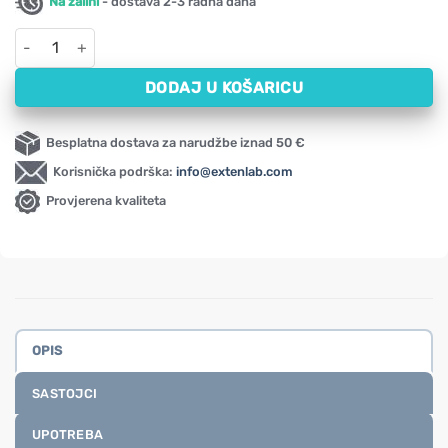
Na zalihi
- dostava 2-3 radna dana
Apisirup Medex (140 ml) količina
DODAJ U KOŠARICU
Besplatna dostava za narudžbe iznad 50 €
Korisnička podrška:
info@extenlab.com
Provjerena kvaliteta
OPIS
SASTOJCI
UPOTREBA