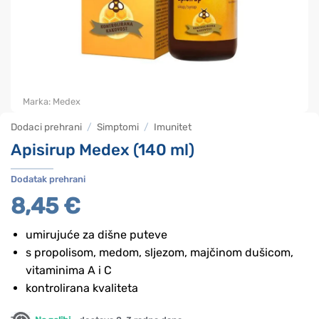
Marka:
Medex
Dodaci prehrani
/
Simptomi
/
Imunitet
Apisirup Medex (140 ml)
Dodatak prehrani
8,45
€
umirujuće za dišne puteve
s propolisom, medom, sljezom, majčinom dušicom,
vitaminima A i C
kontrolirana kvaliteta