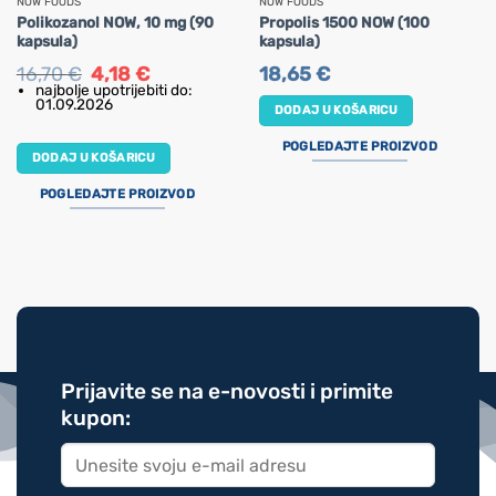
NOW FOODS
NOW FOODS
Polikozanol NOW, 10 mg (90
Propolis 1500 NOW (100
kapsula)
kapsula)
Izvorna
Trenutna
16,70
€
4,18
€
18,65
€
cijena
cijena
najbolje upotrijebiti do:
bila
je:
01.09.2026
DODAJ U KOŠARICU
je:
4,18 €.
16,70 €.
POGLEDAJTE PROIZVOD
DODAJ U KOŠARICU
POGLEDAJTE PROIZVOD
Prijavite se na e-novosti i primite
kupon: