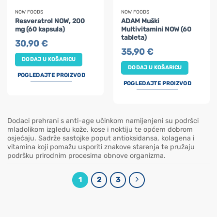
NOW FOODS
NOW FOODS
Resveratrol NOW, 200
ADAM Muški
mg (60 kapsula)
Multivitamini NOW (60
tableta)
30,90
€
35,90
€
DODAJ U KOŠARICU
DODAJ U KOŠARICU
POGLEDAJTE PROIZVOD
POGLEDAJTE PROIZVOD
Dodaci prehrani s anti-age učinkom namijenjeni su podršci
mladolikom izgledu kože, kose i noktiju te općem dobrom
osjećaju. Sadrže sastojke poput antioksidansa, kolagena i
vitamina koji pomažu usporiti znakove starenja te pružaju
podršku prirodnim procesima obnove organizma.
1
2
3