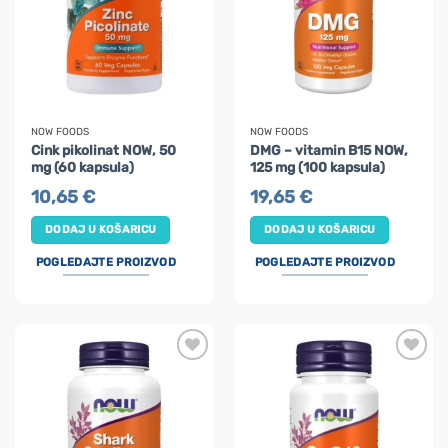
NOW FOODS
NOW FOODS
Cink pikolinat NOW, 50
DMG – vitamin B15 NOW,
mg (60 kapsula)
125 mg (100 kapsula)
10,65
€
19,65
€
DODAJ U KOŠARICU
DODAJ U KOŠARICU
POGLEDAJTE PROIZVOD
POGLEDAJTE PROIZVOD