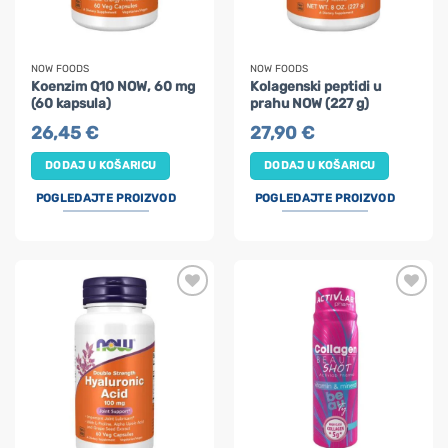
NOW FOODS
NOW FOODS
Koenzim Q10 NOW, 60 mg
Kolagenski peptidi u
(60 kapsula)
prahu NOW (227 g)
26,45
€
27,90
€
DODAJ U KOŠARICU
DODAJ U KOŠARICU
POGLEDAJTE PROIZVOD
POGLEDAJTE PROIZVOD