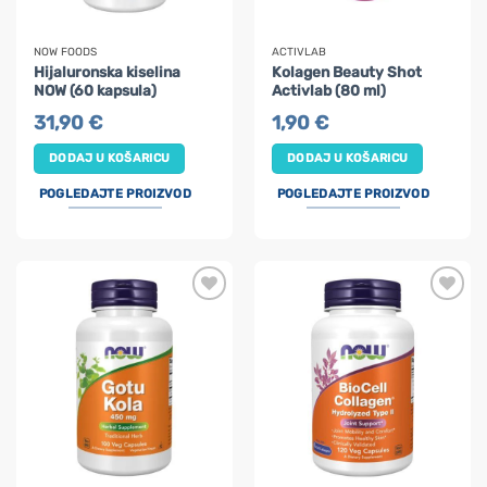
NOW FOODS
ACTIVLAB
Hijaluronska kiselina
Kolagen Beauty Shot
NOW (60 kapsula)
Activlab (80 ml)
31,90
€
1,90
€
DODAJ U KOŠARICU
DODAJ U KOŠARICU
POGLEDAJTE PROIZVOD
POGLEDAJTE PROIZVOD