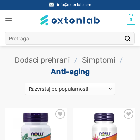
Skip
info@extenlab.com
to
content
0
Pretraži:
Dodaci prehrani
/
Simptomi
/
Anti-aging